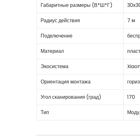
Габаритные размеры (В*Ш*Г)
30x3
Радиус действия
7 м
Подключение
бесп
Материал
плас
Экосистема
Xiao
Ориентация монтажа
гориз
Угол сканирования (град)
170
Тип
Моду