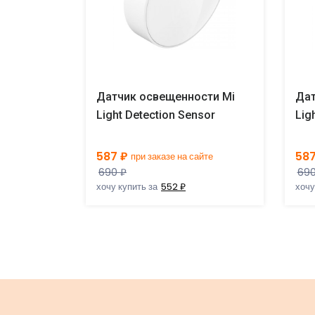
сти Mi
Датчик освещенности Mi
Дат
nsor
Light Detection Sensor
Lig
587 ₽
587
айте
при заказе на сайте
690 ₽
690
хочу купить за
552 ₽
хочу