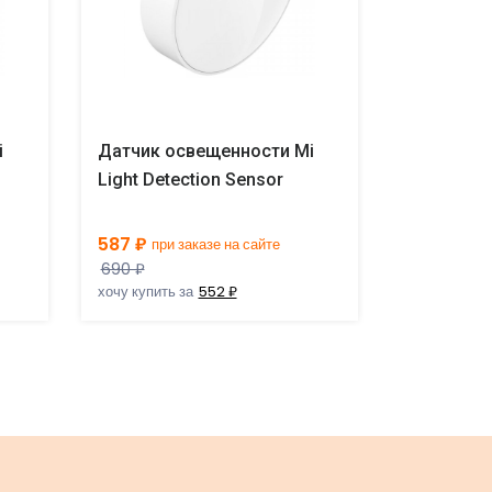
i
Датчик освещенности Mi
Датчик о
Light Detection Sensor
Light Dete
587 ₽
587 ₽
при заказе на сайте
при 
690 ₽
690 ₽
хочу купить за
552 ₽
хочу купить 