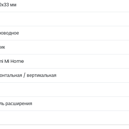
0x33 мм
роводное
тик
mi Mi Home
онтальная / вертикальная
ль расширения