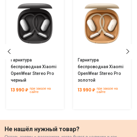
Гарнитура
Гарнитура
беспроводная Xiaomi
беспроводная Xiaomi
OpenWear Stereo Pro
OpenWear Stereo Pro
черный
золотой
при заказе на
при заказе на
13 990 ₽
13 990 ₽
сайте
сайте
Не нашёл нужный товар?
Оставь заявку - расскажем, когда будет в наличии и как