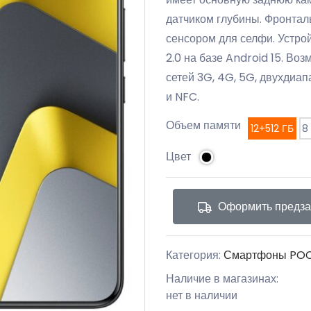
датчиком глубины. Фронта
сенсором для селфи. Устро
2.0 на базе Android 15. В
сетей 3G, 4G, 5G, двухдиап
и NFC.
Объем памяти
12+512 ГБ
8
Цвет
Оформить предза
Категория:
Смартфоны PO
Наличие в магазинах:
нет в наличии