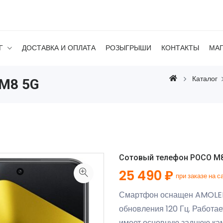
Г
ДОСТАВКА И ОПЛАТА
РОЗЫГРЫШИ
КОНТАКТЫ
МА
Каталог
 M8 5G
Сотовый телефон POCO M8 
25 490 ₽
при заказе на с
Смартфон оснащен AMOLED-
обновления 120 Гц. Работа
имеет основную заднюю кам