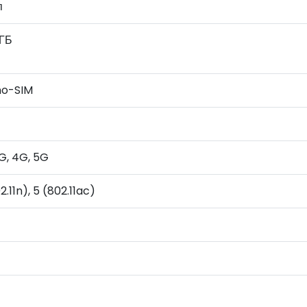
п
 ГБ
no-SIM
G, 4G, 5G
2.11n), 5 (802.11ac)