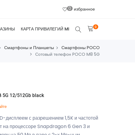
0
избранное
0
ГАЗИНЫ
КАРТА ПРИВИЛЕГИЙ MI
Смартфоны и Планшеты
Смартфоны POCO
Сотовый телефон POCO M8 5G
5G 12/512Gb black
айте
дисплеем с разрешением 1,5K и частотой
ет на процессоре Snapdragon 6 Gen 3 и
еру на 50 Мп в паре с 2-х Мп-ным