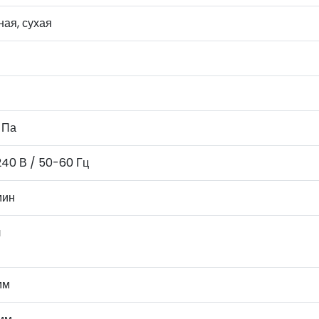
ая, сухая
 Па
240 В / 50-60 Гц
мин
л
мм