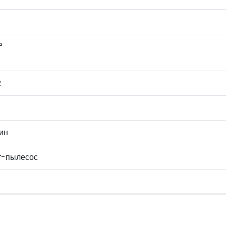
²
R
ин
т-пылесос