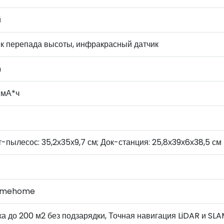
й
ик перепада высоты, инфракрасный датчик
n
 мА*ч
-пылесос: 35,2х35х9,7 см; Док-станция: 25,8х39х6х38,5 см
amehome
а до 200 м2 без подзарядки, Точная навигация LiDAR и SLA