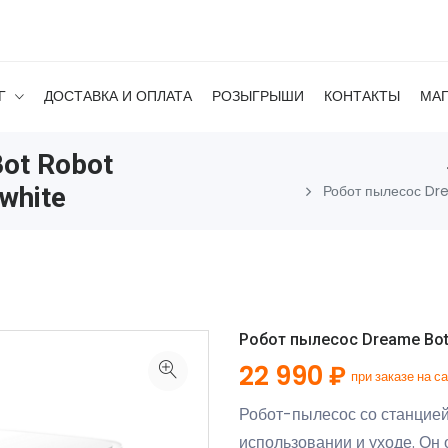
Г
ДОСТАВКА И ОПЛАТА
РОЗЫГРЫШИ
КОНТАКТЫ
МА
ot Robot
white
Робот пылесос Dr
Робот пылесос Dreame Bot 
22 990 ₽
при заказе на с
Робот-пылесос со станцией
использовании и уходе. Он