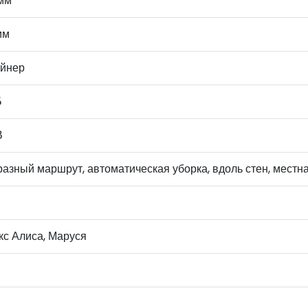
 мм
мм
ейнер
Б
В
азный маршрут, автоматическая уборка, вдоль стен, местна
кс Алиса, Маруся