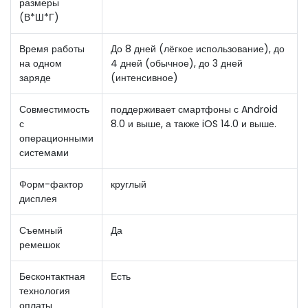
размеры
(В*Ш*Г)
Время работы
До 8 дней (лёгкое использование), до
на одном
4 дней (обычное), до 3 дней
заряде
(интенсивное)
Совместимость
поддерживает смартфоны с Android
с
8.0 и выше, а также iOS 14.0 и выше.
операционными
системами
Форм-фактор
круглый
дисплея
Съемный
Да
ремешок
Бесконтактная
Есть
технология
оплаты