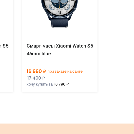
h S5
Смарт-часы Xiaomi Watch S5
Смарт-час
46mm blue
46mm gre
16 990 ₽
16 990 ₽
при заказе на сайте
п
17 490 ₽
17 490 ₽
хочу купить за
16 790 ₽
хочу купить 