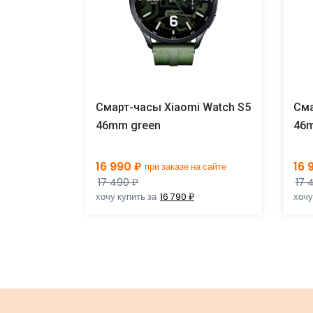
 Watch S5
Смарт-часы Xiaomi Watch S5
Сма
46mm green
46m
16 990 ₽
16 
а сайте
при заказе на сайте
17 490 ₽
17 
хочу купить за
16 790 ₽
хочу