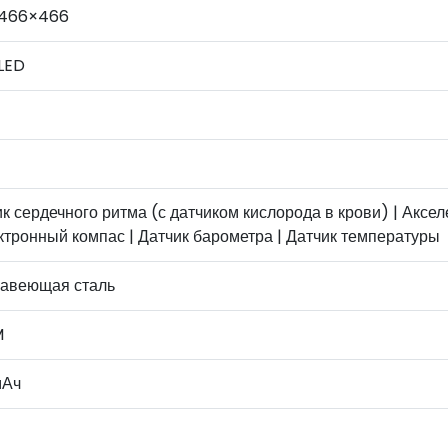
, 466×466
LED
к сердечного ритма (с датчиком кислорода в крови) | Аксе
ктронный компас | Датчик барометра | Датчик температуры
авеющая сталь
M
мАч