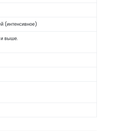
ней (интенсивное)
 и выше.