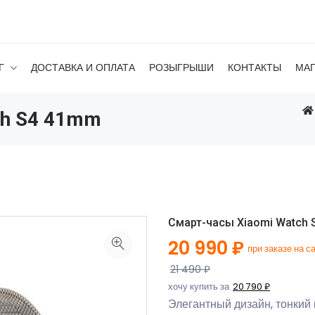
Г
ДОСТАВКА И ОПЛАТА
РОЗЫГРЫШИ
КОНТАКТЫ
МА
ch S4 41mm
Смарт-часы Xiaomi Watch 
20 990 ₽
при заказе на с
21 490 ₽
хочу купить за
20 790 ₽
Элегантный дизайн, тонкий