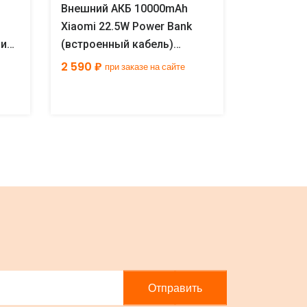
Внешний АКБ 10000mAh
Внешний 
Xiaomi 22.5W Power Bank
Xiaomi Po
ний
(встроенный кабель)
(встроенн
бежевый GL
синий
2 590 ₽
2 790 ₽
при заказе на сайте
пр
Отправить