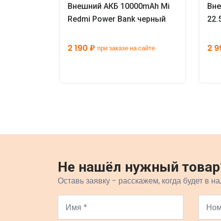
0mAh 10W
Внешний АКБ 10000mAh Mi
Вне
ower Bank
Redmi Power Bank черный
22.
2 190 ₽
2 9
 сайте
при заказе на сайте
Не нашёл нужный товар
Оставь заявку - расскажем, когда будет в на