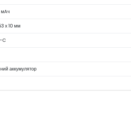
 мAч
 53 х 10 мм
-C
ний аккумулятор