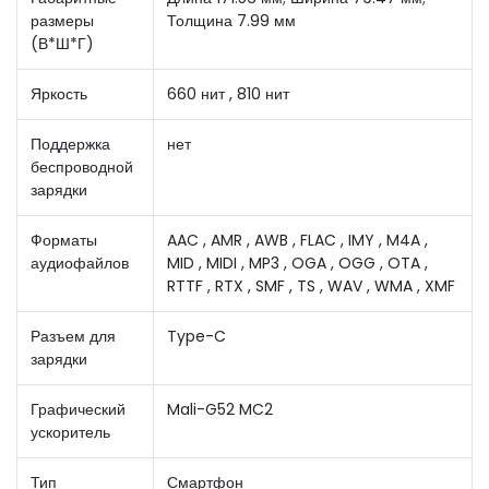
размеры
Толщина 7.99 мм
(В*Ш*Г)
Яркость
660 нит , 810 нит
Поддержка
нет
беспроводной
зарядки
Форматы
AAC , AMR , AWB , FLAC , IMY , M4A ,
аудиофайлов
MID , MIDI , MP3 , OGA , OGG , OTA ,
RTTF , RTX , SMF , TS , WAV , WMA , XMF
Разъем для
Type-C
зарядки
Графический
Mali-G52 MC2
ускоритель
Тип
Смартфон