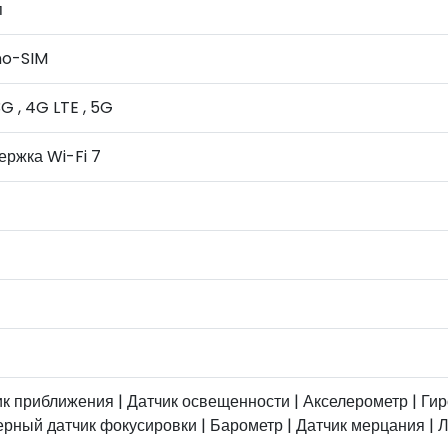
п
no-SIM
3G , 4G LTE , 5G
ержка Wi-Fi 7
к приближения | Датчик освещенности | Акселерометр | Ги
ерный датчик фокусировки | Барометр | Датчик мерцания |