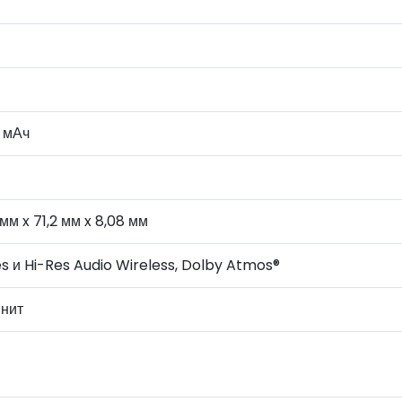
 мАч
 мм x 71,2 мм x 8,08 мм
s и Hi-Res Audio Wireless, Dolby Atmos®
 нит