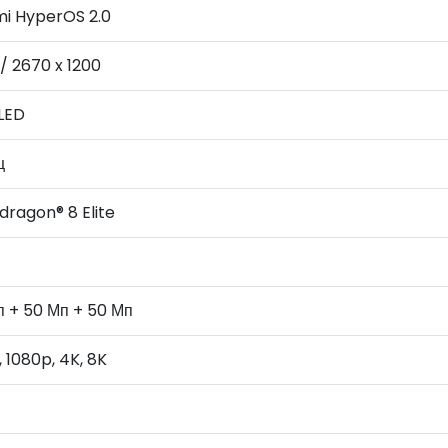
mi HyperOS 2.0
 / 2670 x 1200
LED
ц
dragon® 8 Elite
п + 50 Мп + 50 Мп
 1080p, 4K, 8K