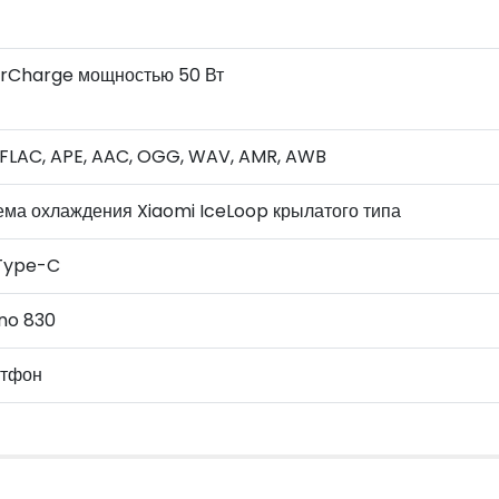
rCharge мощностью 50 Вт
 FLAC, APE, AAC, OGG, WAV, AMR, AWB
ема охлаждения Xiaomi IceLoop крылатого типа
Type-C
no 830
тфон