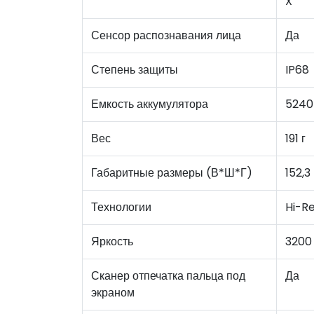
X
Сенсор распознавания лица
Да
Степень защиты
IP68
Емкость аккумулятора
5240
Вес
191 г
Габаритные размеры (В*Ш*Г)
152,3
Технологии
Hi-Re
Яркость
3200
Сканер отпечатка пальца под
Да
экраном