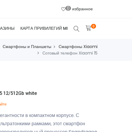
0
избранное
0
ГАЗИНЫ
КАРТА ПРИВИЛЕГИЙ MI
Смартфоны и Планшеты
Смартфоны Xiaomi
Сотовый телефон Xiaomi 15
 12/512Gb white
айте
гантности в компактном корпусе. С
ультратонкими рамками, этот смартфон
окопроизводительный процессор Snapdragon