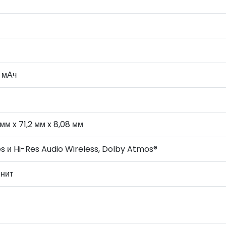
 мАч
 мм x 71,2 мм x 8,08 мм
s и Hi-Res Audio Wireless, Dolby Atmos®
 нит