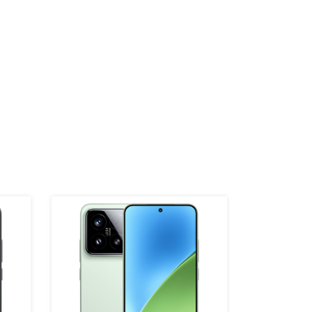
Сотовый 
12/512Gb 
82 990 ₽