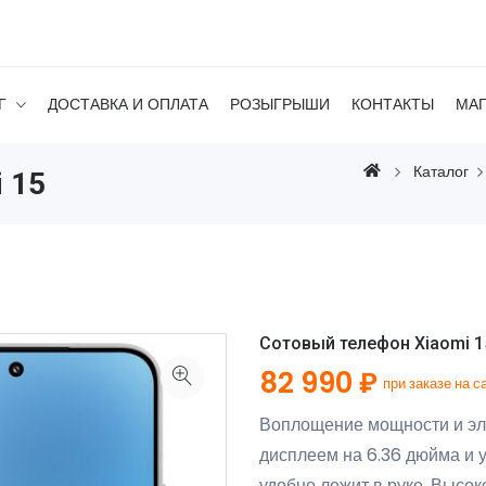
Г
ДОСТАВКА И ОПЛАТА
РОЗЫГРЫШИ
КОНТАКТЫ
МА
Каталог
 15
Сотовый телефон Xiaomi 15
82 990 ₽
при заказе на с
Воплощение мощности и эле
дисплеем на 6.36 дюйма и 
удобно лежит в руке. Выс