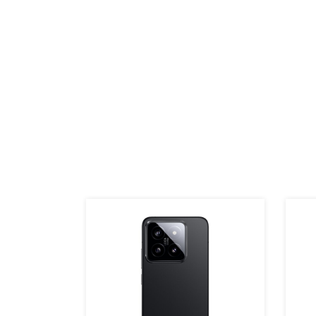
Xiaomi
lue
на сайте