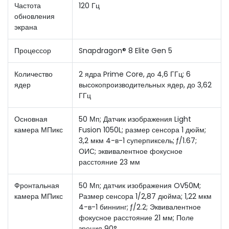
Частота
120 Гц
обновления
экрана
Процессор
Snapdragon® 8 Elite Gen 5
Количество
2 ядра Prime Core, до 4,6 ГГц; 6
ядер
высокопроизводительных ядер, до 3,62
ГГц
Основная
50 Мп; Датчик изображения Light
камера МПикс
Fusion 1050L; размер сенсора 1 дюйм;
3,2 мкм 4-в-1 суперпиксель; ƒ/1.67;
ОИС; эквивалентное фокусное
расстояние 23 мм
Фронтальная
50 Мп; датчик изображения OV50M;
камера МПикс
Размер сенсора 1/2,87 дюйма; 1,22 мкм
4-в-1 биннинг; ƒ/2.2; Эквивалентное
фокусное расстояние 21 мм; Поле
зрения 90°