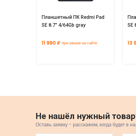
DMI Pad 2
Планшетный ПК Redmi Pad
Пла
SE 8.7" 4/64Gb gray
SE 
11 990 ₽
13 
а сайте
при заказе на сайте
Не нашёл нужный товар
Оставь заявку - расскажем, когда будет в на