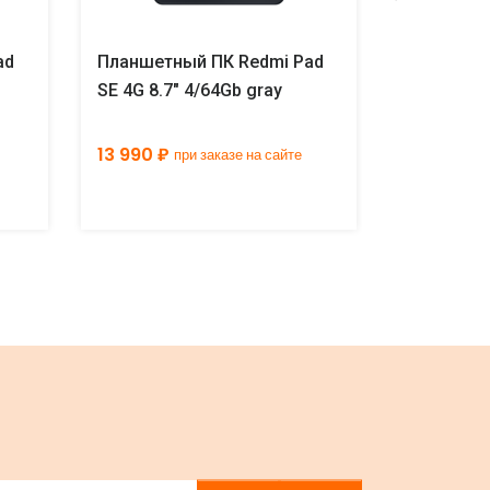
ad
Планшетный ПК Redmi Pad
Планшетн
SE 4G 8.7" 4/64Gb gray
SE 4G 8.7
13 990 ₽
15 990 ₽
при заказе на сайте
п