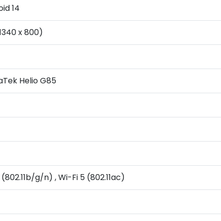
id 14
(1340 x 800)
aTek Helio G85
 (802.11b/g/n) , Wi-Fi 5 (802.11ac)