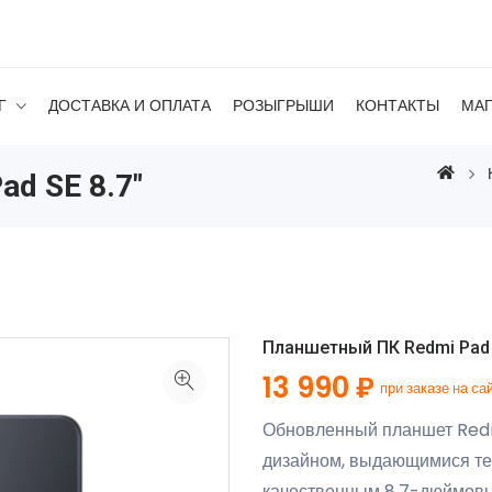
Г
ДОСТАВКА И ОПЛАТА
РОЗЫГРЫШИ
КОНТАКТЫ
МА
d SE 8.7"
Планшетный ПК Redmi Pad S
13 990 ₽
при заказе на са
Обновленный планшет Redm
дизайном, выдающимися те
качественным 8.7-дюймовы