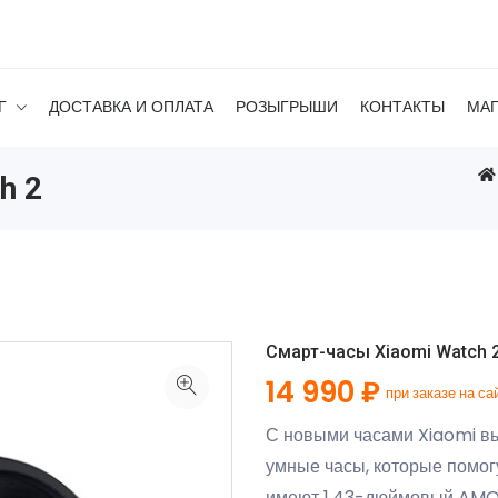
Г
ДОСТАВКА И ОПЛАТА
РОЗЫГРЫШИ
КОНТАКТЫ
МА
h 2
Смарт-часы Xiaomi Watch 2
14 990 ₽
при заказе на са
С новыми часами Xiaomi в
умные часы, которые помог
имеют 1,43-дюймовый AMO