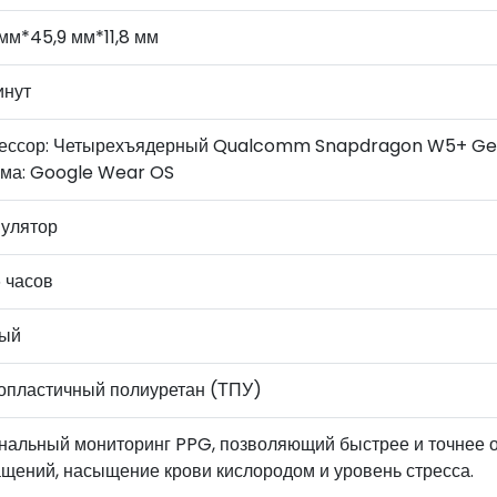
мм*45,9 мм*11,8 мм
инут
ессор: Четырехъядерный Qualcomm Snapdragon W5+ Gen 1
ема: Google Wear OS
мулятор
 часов
лый
опластичный полиуретан (ТПУ)
анальный мониторинг PPG, позволяющий быстрее и точнее о
ащений, насыщение крови кислородом и уровень стресса.