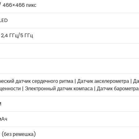
 / 466×466 пикс
LED
 2,4 ГГц/5 ГГц
еский датчик сердечного ритма | Датчик акселерометра | Д
енности | Электронный датчик компаса | Датчик барометра
M
мАч
г (без ремешка)