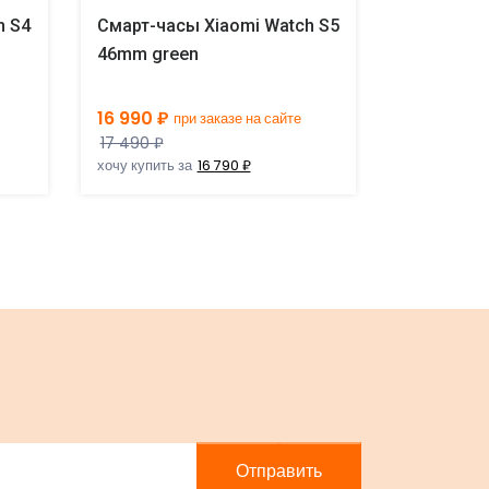
h S4
Смарт-часы Xiaomi Watch S5
Смарт-час
46mm green
46mm blu
16 990 ₽
16 990 ₽
при заказе на сайте
п
17 490 ₽
17 490 ₽
хочу купить за
16 790 ₽
хочу купить 
Отправить