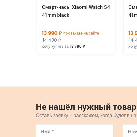
 Watch S5
Смарт-часы Xiaomi Watch S4
Сма
41mm black
41m
13 990 ₽
13 
а сайте
при заказе на сайте
14 490 ₽
14 
хочу купить за
13 790 ₽
хочу
Не нашёл нужный товар
Оставь заявку - расскажем, когда будет в на