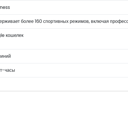
tness
ерживает более 160 спортивных режимов, включая профе
le кошелек
иний
т-часы