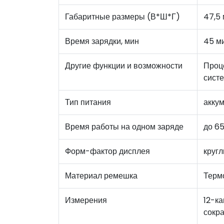
Габаритные размеры (В*Ш*Г)
47,5 
Время зарядки, мин
45 м
Другие функции и возможности
Проц
сист
Тип питания
акку
Время работы на одном заряде
до 65
Форм-фактор дисплея
круг
Материал ремешка
Терм
Измерения
12-к
сокр